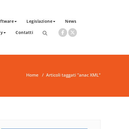
ftware
Legislazione
News
cy
Contatti
Home
/
Articoli taggati "anac XML"