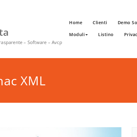
Home
Clienti
Demo So
ta
Moduli
Listino
Priva
rasparente – Software – Avcp
anac XML