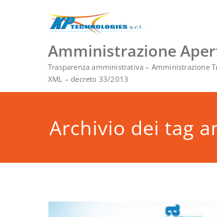
Vai
al
contenuto
Amministrazione Aper
Trasparenza amministrativa – Amministrazione T
XML – decreto 33/2013
Archivio dei tag 