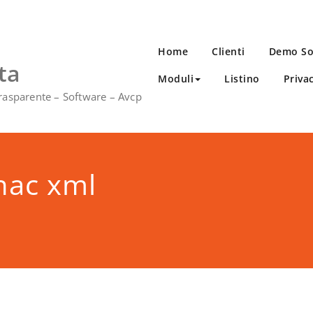
Home
Clienti
Demo So
ta
Moduli
Listino
Priva
rasparente – Software – Avcp
anac xml