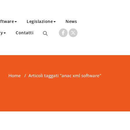
ftware
Legislazione
News
cy
Contatti
Home
/
Articoli taggati "anac xml software"