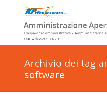
Vai
al
contenuto
Amministrazione Aper
Trasparenza amministrativa – Amministrazione T
XML – decreto 33/2013
Archivio dei tag 
software