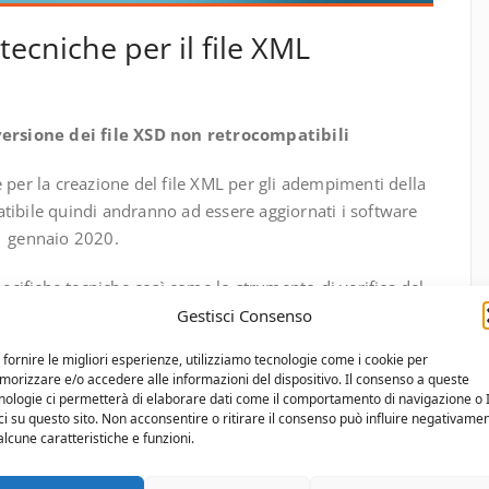
tecniche per il file XML
ersione dei file XSD non retrocompatibili
 per la creazione del file XML per gli adempimenti della
tibile quindi andranno ad essere aggiornati i software
31 gennaio 2020.
cifiche tecniche così come lo strumento di verifica del
Gestisci Consenso
 fornire le migliori esperienze, utilizziamo tecnologie come i cookie per
orizzare e/o accedere alle informazioni del dispositivo. Il consenso a queste
nologie ci permetterà di elaborare dati come il comportamento di navigazione o 
ci su questo sito. Non acconsentire o ritirare il consenso può influire negativame
alcune caratteristiche e funzioni.