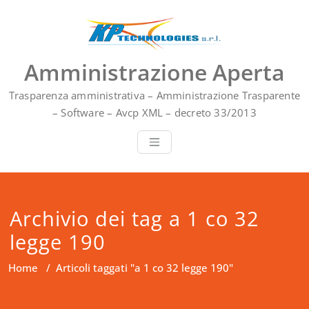
Vai
al
contenuto
Amministrazione Aperta
Trasparenza amministrativa – Amministrazione Trasparente
– Software – Avcp XML – decreto 33/2013
Archivio dei tag a 1 co 32
legge 190
Home
/
Articoli taggati "a 1 co 32 legge 190"