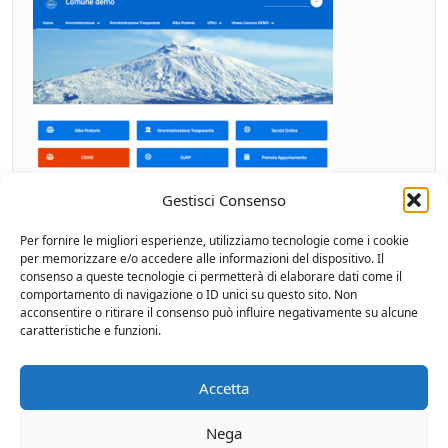
Gestisci Consenso
Per fornire le migliori esperienze, utilizziamo tecnologie come i cookie
Contatti
per memorizzare e/o accedere alle informazioni del dispositivo. Il
consenso a queste tecnologie ci permetterà di elaborare dati come il
comportamento di navigazione o ID unici su questo sito. Non
Amministrazione Aperta
acconsentire o ritirare il consenso può influire negativamente su alcune
caratteristiche e funzioni.
KP Technologies srl
Via Damiani Almeyda 5 90141 Palermo
Tel: 091.9770811
Accetta
Fax: 091.6197376
Mail: info@kptech.it
Nega