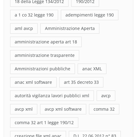
18 della Legge 134/2012
190/2012
a 1 co 32 legge 190
adempimenti legge 190
aml avcp
Amministrazione Aperta
amministrazione aperta art 18
amministrazione trasparente
Amministrazioni pubbliche
anac XML
anac xml software
art 35 decreto 33
autorità vigilanza lavori pubblici xml
avcp
avcp xml
avcp xml software
comma 32
comma 32 art 1 legge 190/12
creazione file xml anac
D.L. 22.06.2012 n° 83