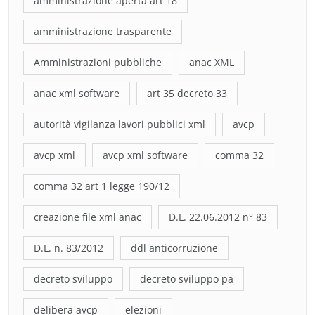
amministrazione aperta art 18
amministrazione trasparente
Amministrazioni pubbliche
anac XML
anac xml software
art 35 decreto 33
autorità vigilanza lavori pubblici xml
avcp
avcp xml
avcp xml software
comma 32
comma 32 art 1 legge 190/12
creazione file xml anac
D.L. 22.06.2012 n° 83
D.L. n. 83/2012
ddl anticorruzione
decreto sviluppo
decreto sviluppo pa
delibera avcp
elezioni