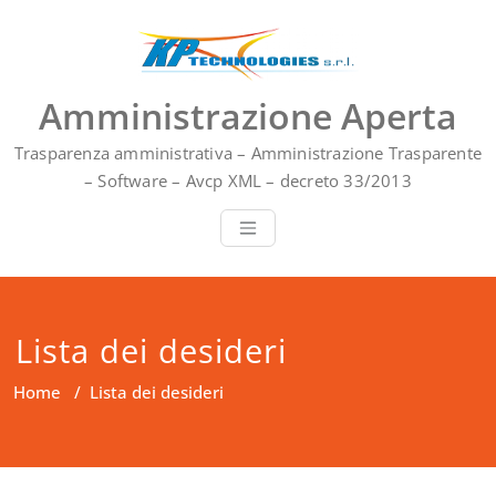
Vai
al
contenuto
Amministrazione Aperta
Trasparenza amministrativa – Amministrazione Trasparente
– Software – Avcp XML – decreto 33/2013
Lista dei desideri
Home
/
Lista dei desideri