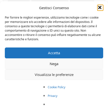
avcp xml
avcp xml software
comma 32
Gestisci Consenso
comma 32 art 1 legge 190/12
Per fornire le migliori esperienze, utilizziamo tecnologie come i cookie
per memorizzare e/o accedere alle informazioni del dispositivo. Il
creazione file xml anac
D.L. 22.06.2012 n° 83
consenso a queste tecnologie ci permetterà di elaborare dati come il
comportamento di navigazione o ID unici su questo sito. Non
acconsentire o ritirare il consenso può influire negativamente su alcune
D.L. n. 83/2012
ddl anticorruzione
caratteristiche e funzioni.
decreto sviluppo
decreto sviluppo pa
Accetta
delibera avcp
elezioni
Nega
elezioni amministrative
invio dati avcp
Visualizza le preferenze
legge 190 /2012
obblighi pa
Cookie Policy
obblighi pubblica amministrazione
Privacy
Pubbliche Amministrazioni