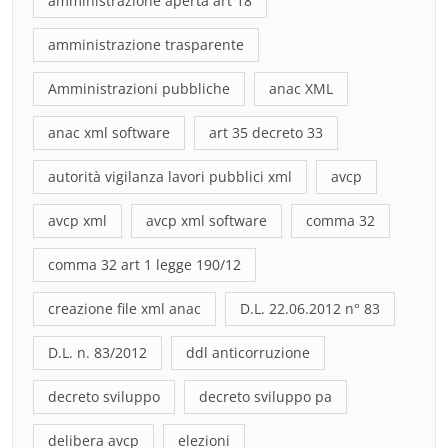
amministrazione aperta art 18
amministrazione trasparente
Amministrazioni pubbliche
anac XML
anac xml software
art 35 decreto 33
autorità vigilanza lavori pubblici xml
avcp
avcp xml
avcp xml software
comma 32
comma 32 art 1 legge 190/12
creazione file xml anac
D.L. 22.06.2012 n° 83
D.L. n. 83/2012
ddl anticorruzione
decreto sviluppo
decreto sviluppo pa
delibera avcp
elezioni