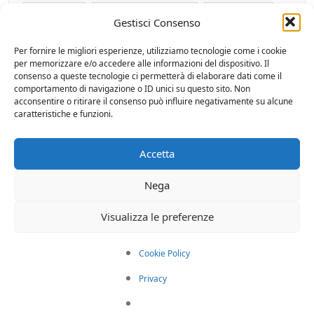
avcp xml
avcp xml software
comma 32
Gestisci Consenso
comma 32 art 1 legge 190/12
Per fornire le migliori esperienze, utilizziamo tecnologie come i cookie
per memorizzare e/o accedere alle informazioni del dispositivo. Il
creazione file xml anac
D.L. 22.06.2012 n° 83
consenso a queste tecnologie ci permetterà di elaborare dati come il
comportamento di navigazione o ID unici su questo sito. Non
acconsentire o ritirare il consenso può influire negativamente su alcune
D.L. n. 83/2012
ddl anticorruzione
caratteristiche e funzioni.
decreto sviluppo
decreto sviluppo pa
Accetta
delibera avcp
elezioni
Nega
elezioni amministrative
invio dati avcp
Visualizza le preferenze
legge 190 /2012
obblighi pa
Cookie Policy
obblighi pubblica amministrazione
Privacy
Pubbliche Amministrazioni