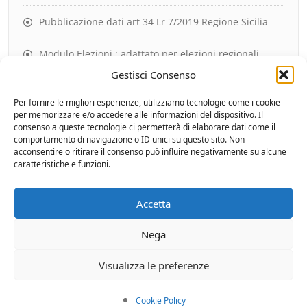
Pubblicazione dati art 34 Lr 7/2019 Regione Sicilia
Modulo Elezioni : adattato per elezioni regionali
Gestisci Consenso
Riepilogo Moduli OPENAMM
Per fornire le migliori esperienze, utilizziamo tecnologie come i cookie
per memorizzare e/o accedere alle informazioni del dispositivo. Il
Elezioni Amministrative -Software Elezioni
consenso a queste tecnologie ci permetterà di elaborare dati come il
Trasparenti e Visualizzazione risultati in Tempo Reale
comportamento di navigazione o ID unici su questo sito. Non
acconsentire o ritirare il consenso può influire negativamente su alcune
caratteristiche e funzioni.
Controllo ANAC XML – Anno 2022 – ESITO SUCCESSO
Accetta
Nega
Verifica XML ANAC
Visualizza le preferenze
VERIFICA URL XML
Per qualsiasi dettaglio in merito contattateci
Cookie Policy